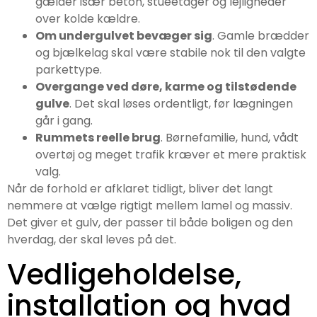
gælder især beton, stueetager og lejligheder
over kolde kældre.
Om undergulvet bevæger sig
. Gamle brædder
og bjælkelag skal være stabile nok til den valgte
parkettype.
Overgange ved døre, karme og tilstødende
gulve
. Det skal løses ordentligt, før lægningen
går i gang.
Rummets reelle brug
. Børnefamilie, hund, vådt
overtøj og meget trafik kræver et mere praktisk
valg.
Når de forhold er afklaret tidligt, bliver det langt
nemmere at vælge rigtigt mellem lamel og massiv.
Det giver et gulv, der passer til både boligen og den
hverdag, der skal leves på det.
Vedligeholdelse,
installation og hvad