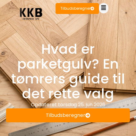
Tilbudsberegner
Hvad er
parketgulv? En
tømrers guide til
det rette valg
Opdateret
torsdag 25. jun 2026
Tilbudsberegner