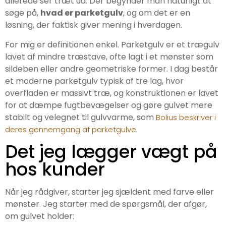
allerede ser træt ud. Der begynder man naturligt at
søge på,
hvad er parketgulv
, og om det er en
løsning, der faktisk giver mening i hverdagen.
For mig er definitionen enkel. Parketgulv er et trægulv
lavet af mindre træstave, ofte lagt i et mønster som
sildeben eller andre geometriske former. I dag består
et moderne parketgulv typisk af tre lag, hvor
overfladen er massivt træ, og konstruktionen er lavet
for at dæmpe fugtbevægelser og gøre gulvet mere
stabilt og velegnet til gulvvarme, som
Bolius beskriver i
.
deres gennemgang af parketgulve
Det jeg lægger vægt på
hos kunder
Når jeg rådgiver, starter jeg sjældent med farve eller
mønster. Jeg starter med de spørgsmål, der afgør,
om gulvet holder: