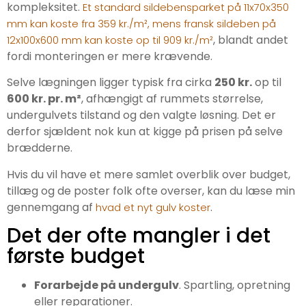
kompleksitet.
Et standard sildebensparket på 11x70x350
mm kan koste fra 359 kr./m², mens fransk sildeben på
, blandt andet
12x100x600 mm kan koste op til 909 kr./m²
fordi monteringen er mere krævende.
Selve lægningen ligger typisk fra cirka
250 kr.
op til
600 kr. pr. m²
, afhængigt af rummets størrelse,
undergulvets tilstand og den valgte løsning. Det er
derfor sjældent nok kun at kigge på prisen på selve
brædderne.
Hvis du vil have et mere samlet overblik over budget,
tillæg og de poster folk ofte overser, kan du læse min
gennemgang af
.
hvad et nyt gulv koster
Det der ofte mangler i det
første budget
Forarbejde på undergulv
. Spartling, opretning
eller reparationer.