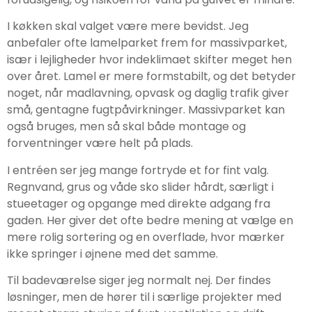
I køkken skal valget være mere bevidst. Jeg
anbefaler ofte lamelparket frem for massivparket,
især i lejligheder hvor indeklimaet skifter meget hen
over året. Lamel er mere formstabilt, og det betyder
noget, når madlavning, opvask og daglig trafik giver
små, gentagne fugtpåvirkninger. Massivparket kan
også bruges, men så skal både montage og
forventninger være helt på plads.
I entréen ser jeg mange fortryde et for fint valg.
Regnvand, grus og våde sko slider hårdt, særligt i
stueetager og opgange med direkte adgang fra
gaden. Her giver det ofte bedre mening at vælge en
mere rolig sortering og en overflade, hvor mærker
ikke springer i øjnene med det samme.
Til badeværelse siger jeg normalt nej. Der findes
løsninger, men de hører til i særlige projekter med