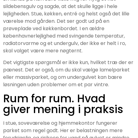
sildebensgulv og sagde, at det skulle ligge i hele
lejligheden. Stue, køkken, entré og helst også det lille
værelse mod gården. Det ser godt ud på en
prøveplade ved køkkenbordet. I en ældre
københavnerlejlighed med svingende temperatur,
radiatorvarme og et undergulv, der ikke er helt i ro,
skal valget være mere nøgternt.
Det vigtigste spørgsmål er ikke kun, hvilket træ der er
pænest. Det er også, om du skal vælge lamelparket
eller massivparket, og om undergulvet kan bære
løsningen uden problemer om et par vintre.
Rum for rum. Hvad
giver mening i praksis
I stue, soveværelse og hjemmekontor fungerer
parket som regel godt. Her er belastningen mere
forudsigelig, og risikoen for vand på gulvet er mindre.