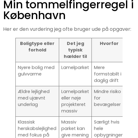
Min tommelfingerregel i
København
Her er den vurdering jeg ofte bruger ude på opgaver:
Boligtype eller
Det jeg
Hvorfor
forhold
typisk
hælder til
Nyere bolig med
Lamelparket
Mere
gulvvarme
formstabilt i
daglig drift
Ældre lejlighed
Lamelparket
Mindre risiko
med ujævnt
eller nøje
for
underlag
projekteret
bevægelser
massiv
Klassisk
Massiv
Særligt hvis
herskabslejlighed
parket kan
hele
med fokus på
give mening
opbygningen