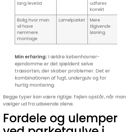
lang levetid
udføres
korrekt
Bolig hvor man
Lamelparket
Mere
vil have
tilgivende
nemmere
løsning
montage
Min erfaring:
I ældre københavner-
ejendomme er det sjældent selve
træsorten, der skaber problemer. Det er
kombinationen af fugt, undergulv og for
hurtig montering.
Begge typer kan være rigtige. Fejlen opstår, når man
vælger ud fra udseende alene.
Fordele og ulemper
ved parketgulve i