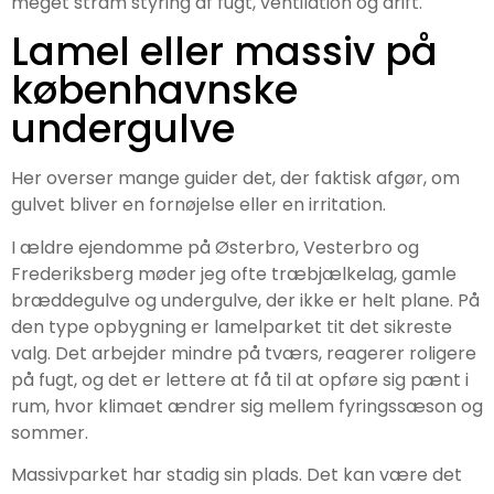
meget stram styring af fugt, ventilation og drift.
Lamel eller massiv på
københavnske
undergulve
Her overser mange guider det, der faktisk afgør, om
gulvet bliver en fornøjelse eller en irritation.
I ældre ejendomme på Østerbro, Vesterbro og
Frederiksberg møder jeg ofte træbjælkelag, gamle
bræddegulve og undergulve, der ikke er helt plane. På
den type opbygning er lamelparket tit det sikreste
valg. Det arbejder mindre på tværs, reagerer roligere
på fugt, og det er lettere at få til at opføre sig pænt i
rum, hvor klimaet ændrer sig mellem fyringssæson og
sommer.
Massivparket har stadig sin plads. Det kan være det