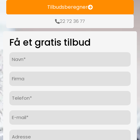
Tilbudsberegner
22 72 36 77
Få et gratis tilbud
Navn*
(Påkrævet)
Firma
Telefon
(Påkrævet)
E-
mail
(Påkrævet)
Adresse