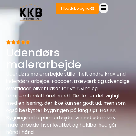
Tilbudsberegner
Udendørs
malerarbejde
Udendørs malerarbejde stiller helt andre krav end
indendørs arbejde. Facader, træværk og udvendige
overflader bliver udsat for vejr, vind og
temperaturskift året rundt. Derfor er det vigtigt
med en løsning, der ikke kun ser godt ud, men som
også beskytter bygningen på lang sigt. Hos KK
Bygningsentreprise arbejder vi med udendørs
malerarbejde, hvor kvalitet og holdbarhed går
hånd i hånd.