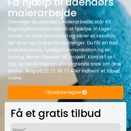
Få hjælp til udendørs
malerarbejde
Overvejer du udendørs malerarbejde, står KK
Bygningsentreprise klar til at hjælpe. Vi tager
ansvar for hele processen og sikrer et resultat,
der lever op til dine forventninger. Du får en fast
kontaktperson, tydelig kommunikation og en
løsning, der er tilpasset dit projekt. Kontakt os i
dag og lad os tage en uforpligtende snak om dine
ønsker. Ring på 22 72 36 77 eller indhent et tilbud
online.
Tilbudsberegner
Få et gratis tilbud
Navn*
(Påkrævet)