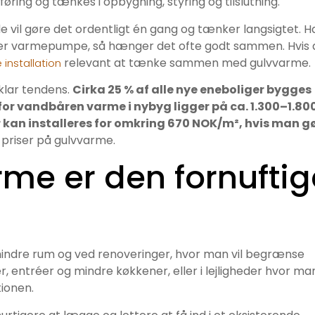
føring og tænkes i opbygning, styring og tilslutning.
e vil gøre det ordentligt én gang og tænker langsigtet. H
ejer varmepumpe, så hænger det ofte godt sammen. Hvis 
relevant at tænke sammen med gulvvarme.
nstallation
klar tendens.
Cirka 25 % af alle nye eneboliger bygges
for vandbåren varme i nybyg ligger på ca. 1.300–1.80
kan installeres for omkring 670 NOK/m², hvis man g
 priser på gulvvarme.
rme er den fornuftig
 mindre rum og ved renoveringer, hvor man vil begrænse
r, entréer og mindre køkkener, eller i lejligheder hvor ma
tionen.