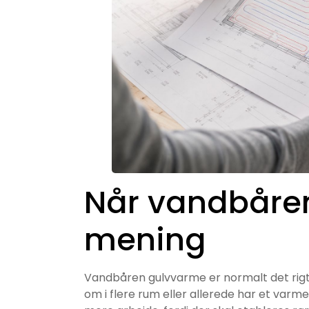
Når vandbåren
mening
Vandbåren gulvvarme er normalt det rigti
om i flere rum eller allerede har et var