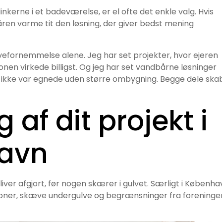
nkerne i et badeværelse, er el ofte det enkle valg. Hvis
ren varme tit den løsning, der giver bedst mening
avefornemmelse alene. Jeg har set projekter, hvor ejeren
ationen virkede billigst. Og jeg har set vandbårne løsninger
ig ikke var egnede uden større ombygning. Begge dele ska
af dit projekt i
avn
ver afgjort, før nogen skærer i gulvet. Særligt i Københa
ioner, skæve undergulve og begrænsninger fra foreninge