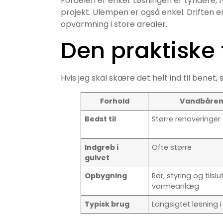
Fordelen er enkel. Løsningen er tyndere, h
projekt. Ulempen er også enkel. Driften e
opvarmning i store arealer.
Den praktiske 
Hvis jeg skal skære det helt ind til benet, 
Forhold
Vandbåren
Bedst til
Større renoveringer
Indgreb i
Ofte større
gulvet
Opbygning
Rør, styring og tilslut
varmeanlæg
Typisk brug
Langsigtet løsning i