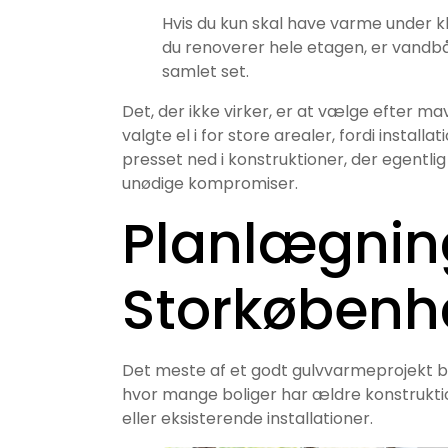
Hvis du kun skal have varme under kli
du renoverer hele etagen, er vandbå
samlet set.
Det, der ikke virker, er at vælge efter m
valgte el i for store arealer, fordi install
presset ned i konstruktioner, der egentl
unødige kompromiser.
Planlægning 
Storkøbenh
Det meste af et godt gulvvarmeprojekt bli
hvor mange boliger har ældre konstrukt
eller eksisterende installationer.