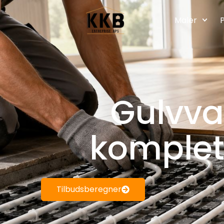
Maler
P
Gulvva
komplett
Tilbudsberegner