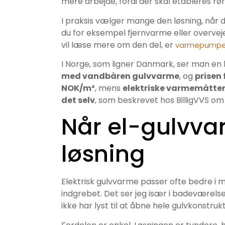
mere arbejde, fordi der skal etableres rør
I praksis vælger mange den løsning, når d
du for eksempel fjernvarme eller overv
vil læse mere om den del, er
varmepumpe i
I Norge, som ligner Danmark, ser man en 
med vandbåren gulvvarme
, og
prisen 
NOK/m²
, mens
elektriske varmemåtter 
det selv
, som beskrevet hos BilligVVS om
Når el-gulvva
løsning
Elektrisk gulvvarme passer ofte bedre i
indgrebet. Det ser jeg især i badeværelse
ikke har lyst til at åbne hele gulvkonstruk