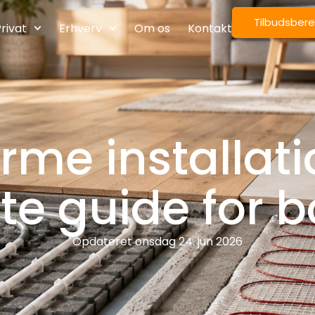
Tilbudsber
rivat
Erhverv
Om os
Kontakt
rme installati
e guide for b
Opdateret
onsdag 24. jun 2026