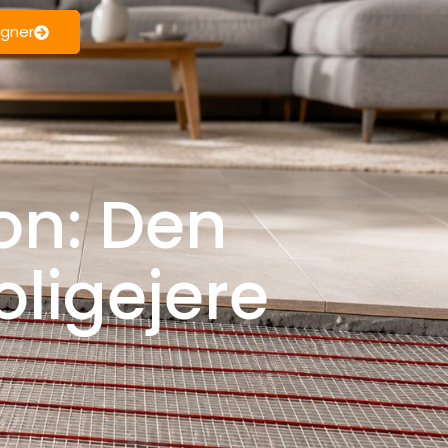
egner
on: Den
oligejere