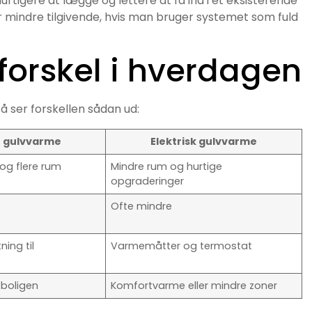
urtigere at lægge og lettere at få ind i et eksisterende
r mindre tilgivende, hvis man bruger systemet som fuld
forskel i hverdagen
så ser forskellen sådan ud:
 gulvvarme
Elektrisk gulvvarme
 og flere rum
Mindre rum og hurtige
opgraderinger
Ofte mindre
ning til
Varmemåtter og termostat
 boligen
Komfortvarme eller mindre zoner