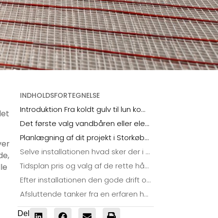
INDHOLDSFORTEGNELSE
Introduktion Fra koldt gulv til lun komfort
det
Det første valg vandbåren eller elektrisk gulvvarme
Planlægning af dit projekt i Storkøbenhavn
ver
Selve installationen hvad sker der i praksis
de,
Tidsplan pris og valg af de rette håndværkere
le
Efter installationen den gode drift og vedligeholdelse
Afsluttende tanker fra en erfaren håndværker
Del