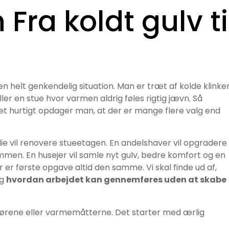
 Fra koldt gulv ti
 en helt genkendelig situation. Man er træt af kolde klinke
ler en stue hvor varmen aldrig føles rigtig jævn. Så
et hurtigt opdager man, at der er mange flere valg end
lie vil renovere stueetagen. En andelshaver vil opgradere
en. En husejer vil samle nyt gulv, bedre komfort og en
r er første opgave altid den samme. Vi skal finde ud af,
og
hvordan arbejdet kan gennemføres uden at skabe
rørene eller varmemåtterne. Det starter med ærlig