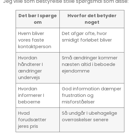
Jeg ville som bestyrelse stille spørgsmål som disse:
Det bør I spørge
Hvorfor det betyder
om
noget
Hvem bliver
Det afgør ofte, hvor
vores faste
smidigt forløbet bliver
kontaktperson
Hvordan
Små ændringer kommer
håndterer I
næsten altid i beboede
ændringer
ejendomme
undervejs
Hvordan
God information dæmper
informerer I
frustration og
beboerne
misforståelser
Hvad
Så undgår I ubehagelige
forudsætter
overraskelser senere
jeres pris