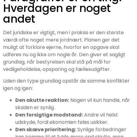
Hverdagen er noget
andet
Det juridiske er vigtigt, men i praksis er den største
værdi ofte noget mere jordnært. Planen gør det
muligt at forklare ejerne, hvorfor en opgave skal
udføres nu og ikke om nogle år. Den giver et sagligt
grundlag, når bestyrelsen skal stå på mål for
vedligeholdelse, opsparing og fællesudgifter.
Uden den type grundlag opstår de samme konflikter
igen og igen:
Den akutte reaktion:
Nogen vil kun handle, når
skaden er synlig.
Den forsigtige modstand:
Andre vil helst
udskyde, fordi økonomien føles usikker.
Den skæve prioritering:
Synlige forbedringer
kan komme til at fylde mere end skjulte, men