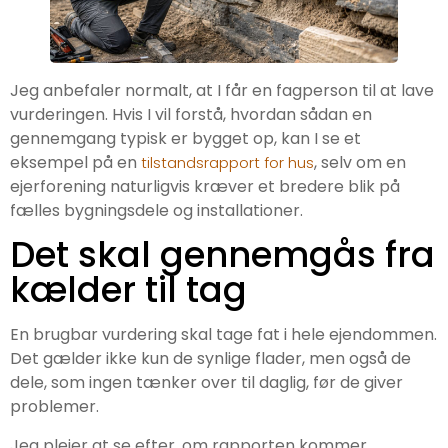
Jeg anbefaler normalt, at I får en fagperson til at lave
vurderingen. Hvis I vil forstå, hvordan sådan en
gennemgang typisk er bygget op, kan I se et
eksempel på en
, selv om en
tilstandsrapport for hus
ejerforening naturligvis kræver et bredere blik på
fælles bygningsdele og installationer.
Det skal gennemgås fra
kælder til tag
En brugbar vurdering skal tage fat i hele ejendommen.
Det gælder ikke kun de synlige flader, men også de
dele, som ingen tænker over til daglig, før de giver
problemer.
Jeg plejer at se efter, om rapporten kommer