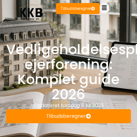
Tilbudsberegner
Vedligeholdelsesp
ejerforening:
Komplet guide
2026
Opdateret
torsdag 9. jul 2026
Tilbudsberegner