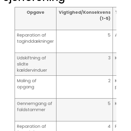
Opgave
Vigtighed/Konsekvens
Tidsho
(1-5)
Reparation af
5
Akut
taginddækninger
Udskiftning af
3
Kort sig
slidte
kældervinduer
Maling af
2
Kan
opgang
planlæ
Gennemgang af
5
Kort sig
faldstammer
Reparation af
4
Planlag