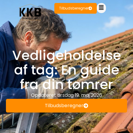
Tilbudsberegner
Vedligeholdelse
af tag: En guide
fra din tømrer
Opdateret
tirsdag 19. maj 2026
Tilbudsberegner