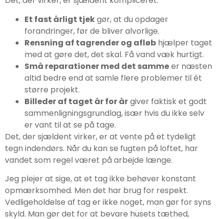
Det, der virker, er sjældent kompliceret:
Et fast årligt tjek
gør, at du opdager
forandringer, før de bliver alvorlige.
Rensning af tagrender og afløb
hjælper taget
med at gøre det, det skal. Få vand væk hurtigt.
Små reparationer med det samme
er næsten
altid bedre end at samle flere problemer til ét
større projekt.
Billeder af taget år for år
giver faktisk et godt
sammenligningsgrundlag, især hvis du ikke selv
er vant til at se på tage.
Det, der sjældent virker, er at vente på et tydeligt
tegn indendørs. Når du kan se fugten på loftet, har
vandet som regel været på arbejde længe.
Jeg plejer at sige, at et tag ikke behøver konstant
opmærksomhed. Men det har brug for respekt.
Vedligeholdelse af tag er ikke noget, man gør for syns
skyld. Man gør det for at bevare husets tæthed,