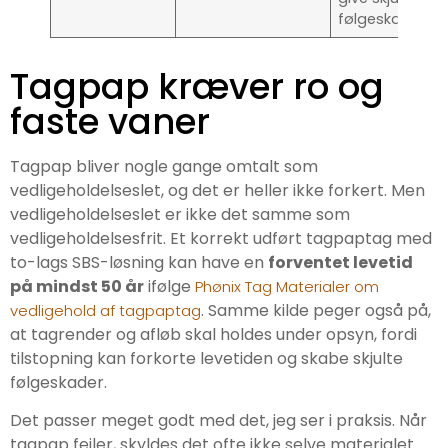
følgeskader.
Tagpap kræver ro og
faste vaner
Tagpap bliver nogle gange omtalt som
vedligeholdelseslet, og det er heller ikke forkert. Men
vedligeholdelseslet er ikke det samme som
vedligeholdelsesfrit. Et korrekt udført tagpaptag med
to-lags SBS-løsning kan have en
forventet levetid
på mindst 50 år
ifølge
Phønix Tag Materialer om
. Samme kilde peger også på,
vedligehold af tagpaptag
at tagrender og afløb skal holdes under opsyn, fordi
tilstopning kan forkorte levetiden og skabe skjulte
følgeskader.
Det passer meget godt med det, jeg ser i praksis. Når
tagpap fejler, skyldes det ofte ikke selve materialet