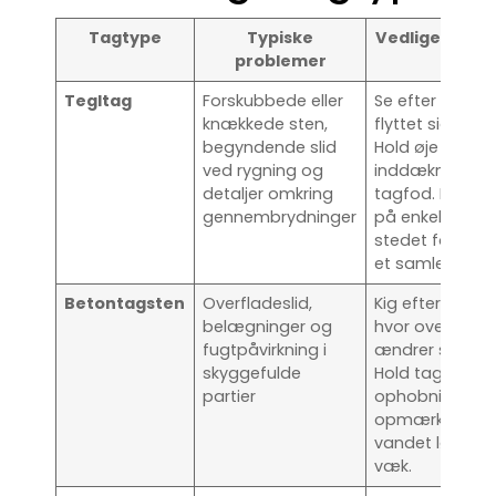
Tagtype
Typiske
Vedligeholdel
problemer
Tegltag
Forskubbede eller
Se efter sten, 
knækkede sten,
flyttet sig efte
begyndende slid
Hold øje med r
ved rygning og
inddækninger 
detaljer omkring
tagfod. Reagér 
gennembrydninger
på enkelte skad
stedet for at 
et samlet prob
Betontagsten
Overfladeslid,
Kig efter områd
belægninger og
hvor overflade
fugtpåvirkning i
ændrer sig tyde
skyggefulde
Hold tagfladen 
partier
ophobninger, 
opmærksom p
vandet løber ri
væk.