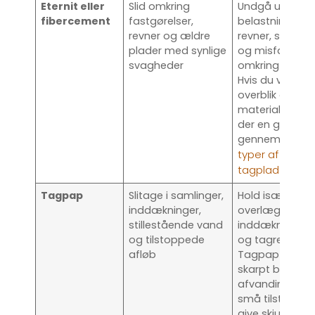
Eternit eller
Slid omkring
Undgå unødig
fibercement
fastgørelser,
belastning. Se 
revner og ældre
revner, skæve 
plader med synlige
og misfarvning
svagheder
omkring samlin
Hvis du vil have
overblik over
materialerne, f
der en god
gennemgang 
typer af eterni
tagplader
.
Tagpap
Slitage i samlinger,
Hold især øje 
inddækninger,
overlæg,
stillestående vand
inddækninger, 
og tilstoppede
og tagrender.
afløb
Tagpap kræver
skarpt blik på
afvanding, ford
små tilstopnin
give skjulte