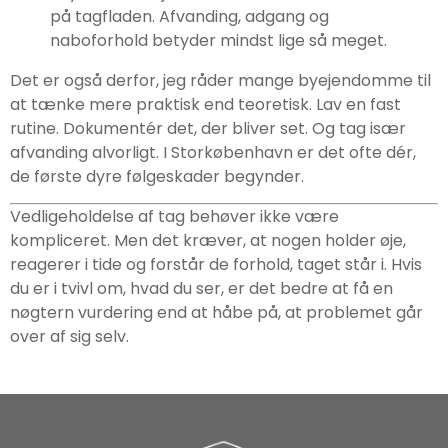
på tagfladen. Afvanding, adgang og
naboforhold betyder mindst lige så meget.
Det er også derfor, jeg råder mange byejendomme til
at tænke mere praktisk end teoretisk. Lav en fast
rutine. Dokumentér det, der bliver set. Og tag især
afvanding alvorligt. I Storkøbenhavn er det ofte dér,
de første dyre følgeskader begynder.
Vedligeholdelse af tag behøver ikke være
kompliceret. Men det kræver, at nogen holder øje,
reagerer i tide og forstår de forhold, taget står i. Hvis
du er i tvivl om, hvad du ser, er det bedre at få en
nøgtern vurdering end at håbe på, at problemet går
over af sig selv.