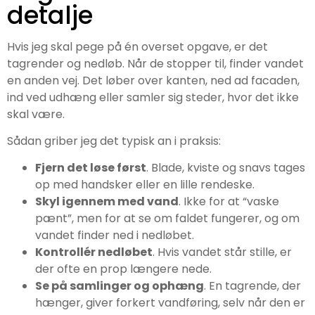
detalje
Hvis jeg skal pege på én overset opgave, er det
tagrender og nedløb. Når de stopper til, finder vandet
en anden vej. Det løber over kanten, ned ad facaden,
ind ved udhæng eller samler sig steder, hvor det ikke
skal være.
Sådan griber jeg det typisk an i praksis:
Fjern det løse først
. Blade, kviste og snavs tages
op med handsker eller en lille rendeske.
Skyl igennem med vand
. Ikke for at “vaske
pænt”, men for at se om faldet fungerer, og om
vandet finder ned i nedløbet.
Kontrollér nedløbet
. Hvis vandet står stille, er
der ofte en prop længere nede.
Se på samlinger og ophæng
. En tagrende, der
hænger, giver forkert vandføring, selv når den er