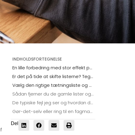
INDHOLDSFORTEGNELSE
En lille forbedring med stor effekt på varmeregningen
Er det på tide at skifte listerne? Tegnene du ikke må overse
Vælg den rigtige tætningsliste og mål korrekt op
Sådan fjerner du de gamle lister og monterer de nye
De typiske fejl jeg ser og hvordan du undgår dem
Gør-det-selv eller ring til en fagmand? Min ærlige vurdering
Del
f