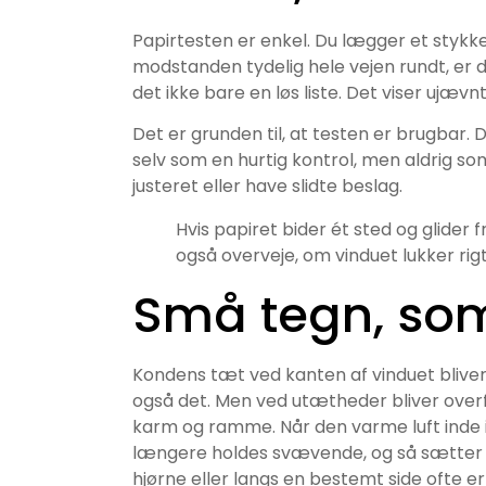
Papirtesten er enkel. Du lægger et stykke 
modstanden tydelig hele vejen rundt, er de
det ikke bare en løs liste. Det viser uj
Det er grunden til, at testen er brugbar. 
selv som en hurtig kontrol, men aldrig s
justeret eller have slidte beslag.
Hvis papiret bider ét sted og glider f
også overveje, om vinduet lukker rigt
Små tegn, so
Kondens tæt ved kanten af vinduet bliver 
også det. Men ved utætheder bliver overfl
karm og ramme. Når den varme luft inde i
længere holdes svævende, og så sætter d
hjørne eller langs en bestemt side ofte er