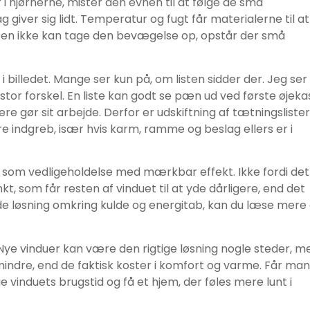
 i hjørnerne, mister den evnen til at følge de små
 giver sig lidt. Temperatur og fugt får materialerne til at
sten ikke kan tage den bevægelse op, opstår der små
illedet. Mange ser kun på, om listen sidder der. Jeg ser
stor forskel. En liste kan godt se pæn ud ved første øjeka
e gør sit arbejde. Derfor er udskiftning af tætningslister
re indgreb, især hvis karm, ramme og beslag ellers er i
ng som vedligeholdelse med mærkbar effekt. Ikke fordi det
nkt, som får resten af vinduet til at yde dårligere, end det
ede løsning omkring kulde og energitab, kan du læse mer
. Nye vinduer kan være den rigtige løsning nogle steder, m
 mindre, end de faktisk koster i komfort og varme. Får man
 vinduets brugstid og få et hjem, der føles mere lunt i