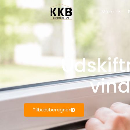
Maler
P
Udskift
vind
Tilbudsberegner