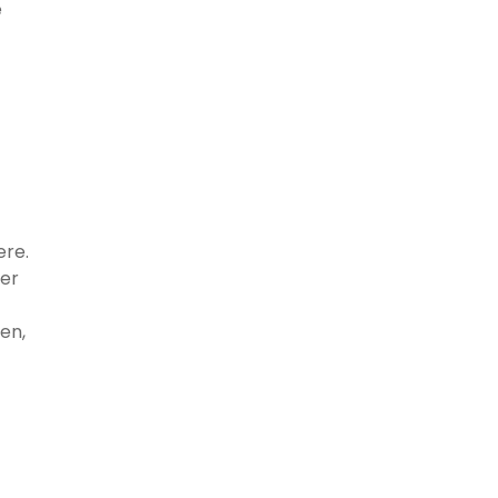
e
ere.
 er
en,