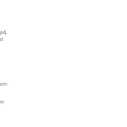
 på,
st
e om
en