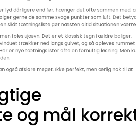
er lyd dårligere end før, hænger det ofte sammen med, a
 følger gerne de samme svage punkter som luft. Det bety
en en slidt tætningsliste gør næsten altid situationen værre
n føles ujævn. Det er et klassisk tegn i ældre boliger.
 vinduet trækker ned langs gulvet, og så opleves rummet
Her er nye tætningslister ofte en fornuftig løsning. Men k
rden.
n også afsløre meget. Ikke perfekt, men ærlig nok til at
gtige
te og mål korrek