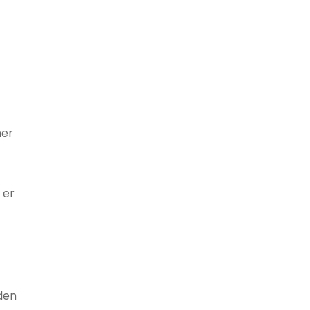
mer
 er
 den