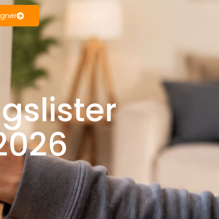
egner
gslister
 2026