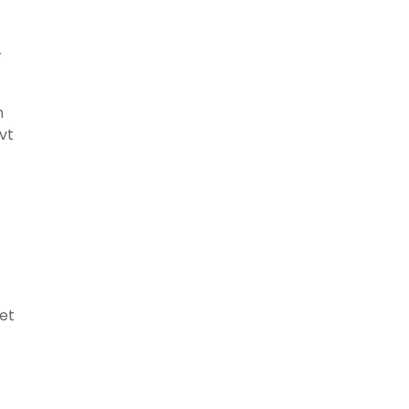
r
n
vt
det