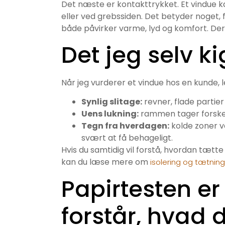
Det næste er kontakttrykket. Et vindue k
eller ved grebssiden. Det betyder noget, f
både påvirker varme, lyd og komfort. Derf
Det jeg selv ki
Når jeg vurderer et vindue hos en kunde, l
Synlig slitage:
revner, flade partier
Uens lukning:
rammen tager forskelli
Tegn fra hverdagen:
kolde zoner ve
svært at få behageligt.
Hvis du samtidig vil forstå, hvordan tæt
kan du læse mere om
isolering og tætnin
Papirtesten er 
forstår, hvad 