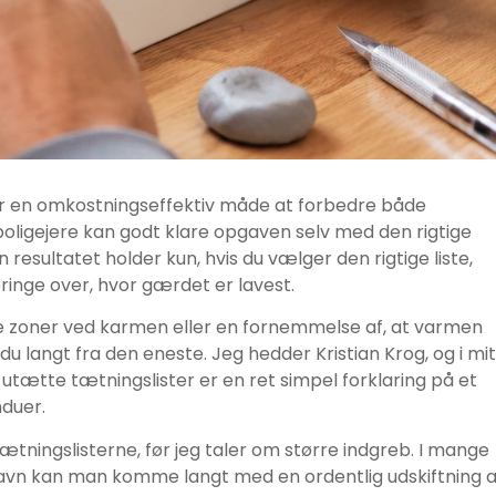
 er en omkostningseffektiv måde at forbedre både
oligejere kan godt klare opgaven selv med den rigtige
 resultatet holder kun, hvis du vælger den rigtige liste,
inge over, hvor gærdet er lavest.
de zoner ved karmen eller en fornemmelse af, at varmen
du langt fra den eneste. Jeg hedder Kristian Krog, og i mit
er utætte tætningslister er en ret simpel forklaring på et
duer.
tætningslisterne, før jeg taler om større indgreb. I mange
havn kan man komme langt med en ordentlig udskiftning a