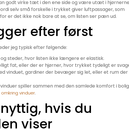
an godt virke tæt i den ene side og være utæt i hjørnern
ordi selv små forskelle i trykket giver luftpassager, som
or er det ikke nok bare at se, om listen ser pæn ud.
gger efter først
eder jeg typisk efter følgende:
 og steder, hvor listen ikke længere er elastisk.
gt fat, eller der er hjørner, hvor trykket tydeligt er svag
d vinduet, gardiner der bevæger sig let, eller et rum der
te vinduer spiller sammen med den samlede komfort i bolig
.
g omkring vinduer
nyttig, hvis du
den viser