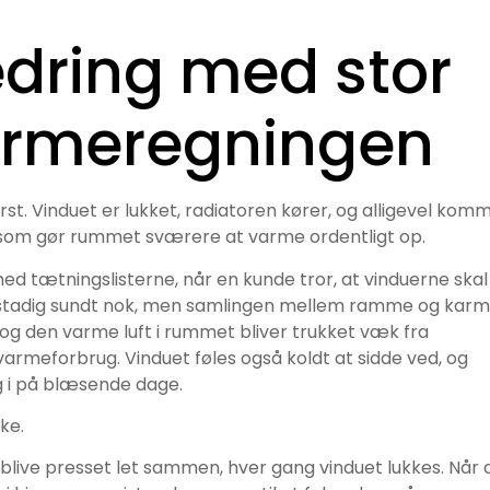
bedring med stor
varmeregningen
t. Vinduet er lukket, radiatoren kører, og alligevel kom
, som gør rummet sværere at varme ordentligt op.
med tætningslisterne, når en kunde tror, at vinduerne skal
et stadig sundt nok, men samlingen mellem ramme og karm
, og den varme luft i rummet bliver trukket væk fra
 varmeforbrug. Vinduet føles også koldt at sidde ved, og
g i på blæsende dage.
kke.
t blive presset let sammen, hver gang vinduet lukkes. Når