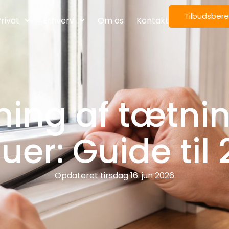
Tilbudsber
rivat
Erhverv
Om os
Kontakt
ning af tætnin
uer: Guide til
Opdateret
tirsdag 16. jun 2026