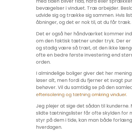
med tiden bliver flad, hård eller sprækker
bevægelser i vinduet. Træ arbejder. Beslag
udvide sig og trække sig sammen. Hvis li
åbninger, og det er nok til, at du får træk.
Det er også her håndværket kommer ind i b
om den faktisk tætner under tryk. Der er 
og stadig være så træt, at den ikke længer
ofte en bedre første investering end stør
orden.
I almindelige boliger giver det her meni
løser alt, men fordi du fjerner et svagt pu
behøver. Vil du samtidig se på den saml
.
efterisolering og tætning omkring vinduer
Jeg plejer at sige det sådan til kunderne
slidte tætningslister får ofte skylden for
styr på dem i tide, kan man både forlænge
hverdagen.