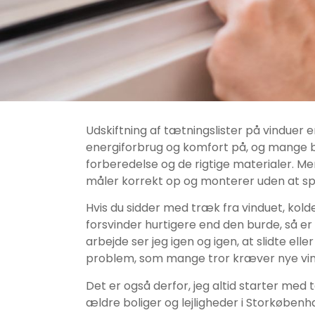
Udskiftning af tætningslister på vinduer
energiforbrug og komfort på, og mange b
forberedelse og de rigtige materialer. Men
måler korrekt op og monterer uden at spr
Hvis du sidder med træk fra vinduet, kol
forsvinder hurtigere end den burde, så er 
arbejde ser jeg igen og igen, at slidte ell
problem, som mange tror kræver nye vin
Det er også derfor, jeg altid starter med 
ældre boliger og lejligheder i Storkøben