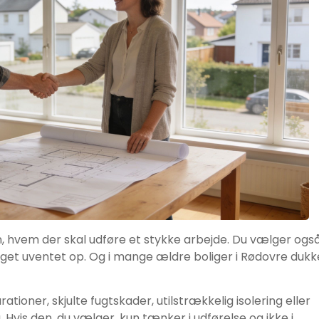
, hvem der skal udføre et stykke arbejde. Du vælger også
get uventet op. Og i mange ældre boliger i Rødovre dukk
ner, skjulte fugtskader, utilstrækkelig isolering eller
 Hvis den, du vælger, kun tænker i udførelse og ikke i