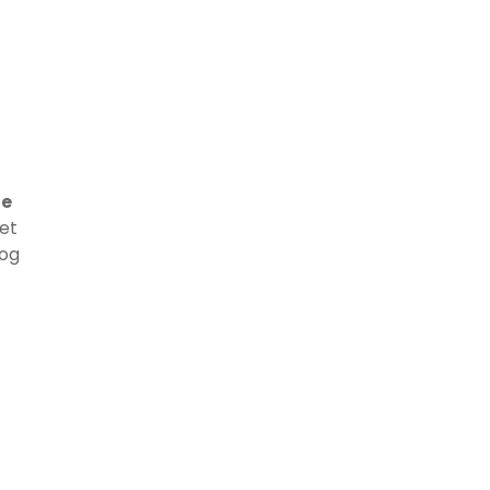
ge
et
 og