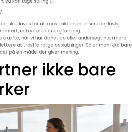
du kan tage stilling til.
å:
 der skal laves for at konstruktionen er sund og lovlig.
 komfort, udtryk eller energiforbrug.
n bekræfte, når vi har åbnet op eller undersøgt nærmere.
gt lettere at træffe rolige beslutninger. Så er man ikke bare
 det på en måde, der giver mening.
tner ikke bare
rker