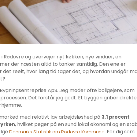
d i Rødovre og overvejer nyt køkken, nye vinduer, en
mmer der næsten altid to tanker samtidig. Den ene er
 det reelt, hvor lang tid tager det, og hvordan undgår m
gt?
K Bygningsentreprise ApS. Jeg møder ofte boligejere, som
rocessen. Det forstår jeg godt. Et byggeri griber direkte
erhjemme.
lt marked med relativt lav arbejdsløshed på
3,1 procent
tyrken
, hvilket peger på en sund lokal økonomi og en stab
ølge
. For dig som
Danmarks Statistik om Rødovre Kommune