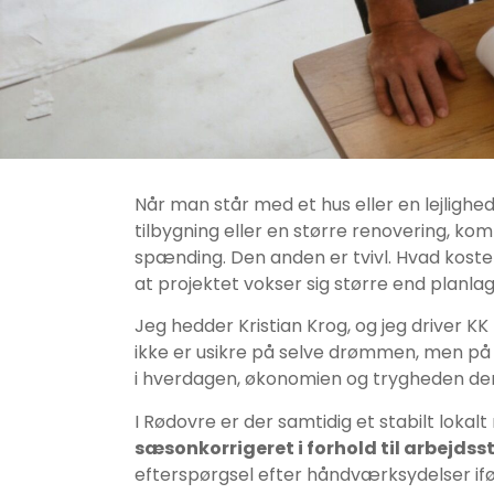
Når man står med et hus eller en lejlighe
tilbygning eller en større renovering, ko
spænding. Den anden er tvivl. Hvad koster
at projektet vokser sig større end planla
Jeg hedder Kristian Krog, og jeg driver K
ikke er usikre på selve drømmen, men på p
i hverdagen, økonomien og trygheden d
I Rødovre er der samtidig et stabilt loka
sæsonkorrigeret i forhold til arbejdss
efterspørgsel efter håndværksydelser if