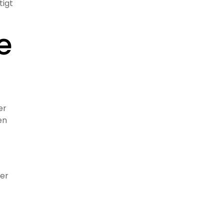
tigt
e
er
en
ger