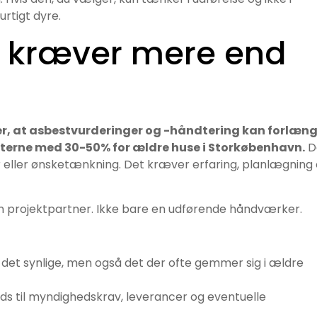
urtigt dyre.
r kræver mere end
er, at asbestvurderinger og -håndtering kan forlæn
fterne med 30-50% for ældre huse i Storkøbenhavn.
D
r eller ønsketænkning. Det kræver erfaring, planlægning
en projektpartner. Ikke bare en udførende håndværker.
n det synlige, men også det der ofte gemmer sig i ældre
ads til myndighedskrav, leverancer og eventuelle