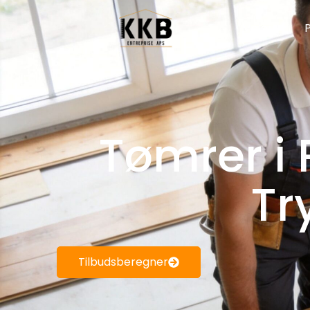
Maler
P
Tømrer i 
Tr
Tilbudsberegner