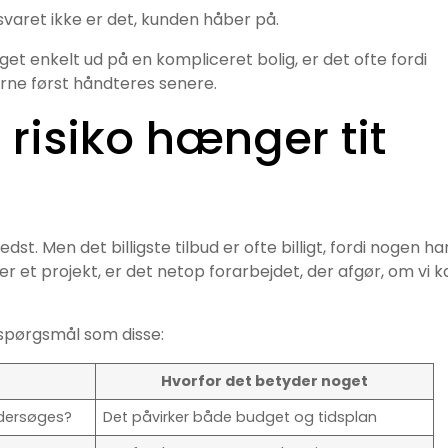
svaret ikke er det, kunden håber på.
get enkelt ud på en kompliceret bolig, er det ofte fordi
ne først håndteres senere.
 risiko hænger tit
dst. Men det billigste tilbud er ofte billigt, fordi nogen ha
r et projekt, er det netop forarbejdet, der afgør, om vi k
spørgsmål som disse:
Hvorfor det betyder noget
undersøges?
Det påvirker både budget og tidsplan