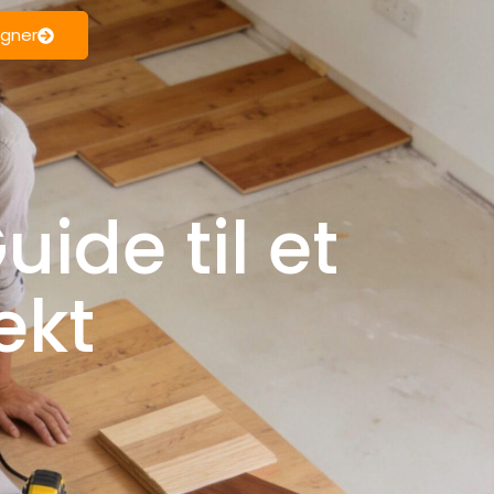
egner
ide til et
ekt