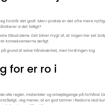
Jeg forstår det godt. Men i praksis er det ofte mere nyttig
ndterer vi det tidligt?
este tilbud alene. Det bliver trygt af, at nogen har set bol
aret konsekvenserne ærligt.
på grund af selve håndværket, men fordi ingen tog
 for er ro i
e alle regler, materialer og arbejdsgange på forhånd. D
rståeligt. Jeg mener, at en god tømrer i Rødovre skal ku