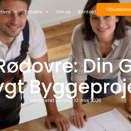
Tilbudsber
rivat
Erhverv
Om os
Kontakt
Rødovre: Din Gu
ygt Byggeproj
Opdateret
søndag 10. maj 2026