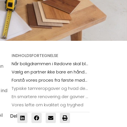
INDHOLDSFORTEGNELSE
Når boligdrømmen i Rødovre skal blive til virkelighed
an
Vælg en partner ikke bare en håndværker
Forstå vores proces fra første møde til færdigt projekt
Typiske tømreropgaver og hvad de indebærer
 ind
En smartere renovering der gavner din pengepung
Vores løfte om kvalitet og tryghed
il
Del