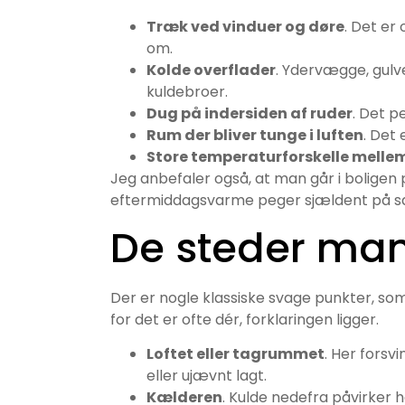
Træk ved vinduer og døre
. Det er
om.
Kolde overflader
. Ydervægge, gulv
kuldebroer.
Dug på indersiden af ruder
. Det p
Rum der bliver tunge i luften
. Det
Store temperaturforskelle melle
Jeg anbefaler også, at man går i boligen 
eftermiddagsvarme peger sjældent på 
De steder man
Der er nogle klassiske svage punkter, som
for det er ofte dér, forklaringen ligger.
Loftet eller tagrummet
. Her forsv
eller ujævnt lagt.
Kælderen
. Kulde nedefra påvirker h