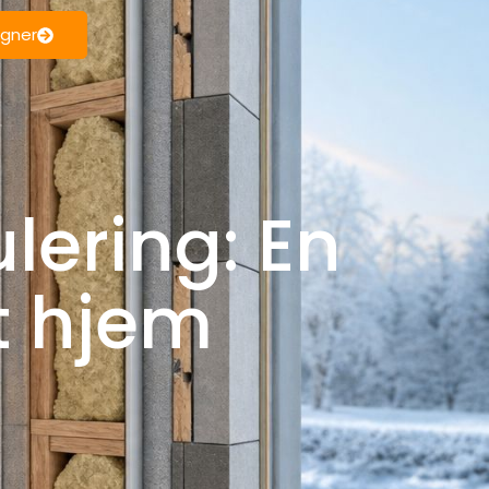
egner
lering: En
it hjem