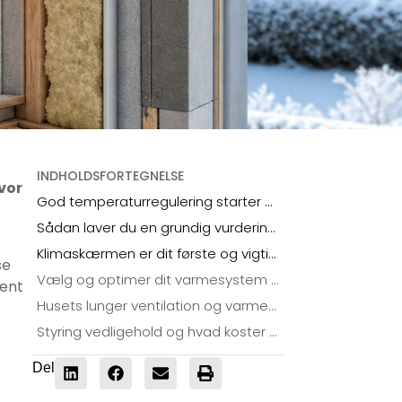
INDHOLDSFORTEGNELSE
vor
God temperaturregulering starter med at forstå dit hus
Sådan laver du en grundig vurdering af din bolig
Klimaskærmen er dit første og vigtigste forsvar
se
Vælg og optimer dit varmesystem korrekt
dent
Husets lunger ventilation og varmegenvinding
Styring vedligehold og hvad koster det hele
Del