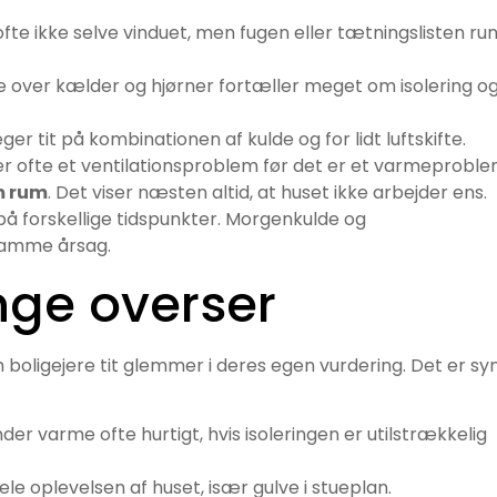
 ofte ikke selve vinduet, men fugen eller tætningslisten ru
e over kælder og hjørner fortæller meget om isolering o
eger tit på kombinationen af kulde og for lidt luftskifte.
 er ofte et ventilationsproblem før det er et varmeproble
m rum
. Det viser næsten altid, at huset ikke arbejder ens.
på forskellige tidspunkter. Morgenkulde og
samme årsag.
ge overser
 boligejere tit glemmer i deres egen vurdering. Det er sy
inder varme ofte hurtigt, hvis isoleringen er utilstrækkelig
ele oplevelsen af huset, især gulve i stueplan.