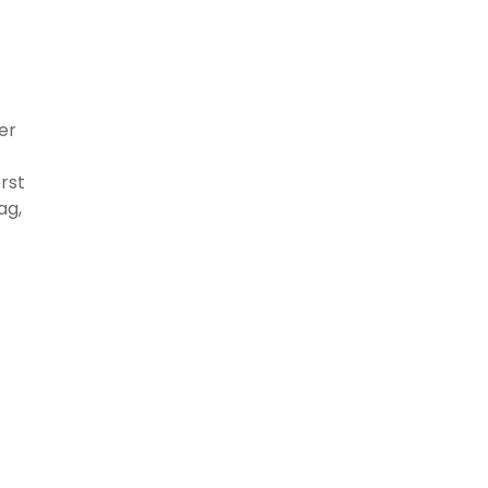
er
rst
ag,