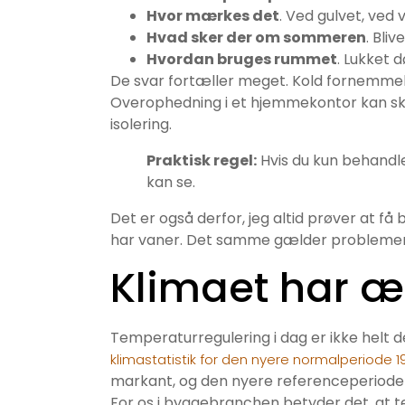
Hvor mærkes det
. Ved gulvet, ved 
Hvad sker der om sommeren
. Bli
Hvordan bruges rummet
. Lukket 
De svar fortæller meget. Kold fornemmel
Overophedning i et hjemmekontor kan skyl
isolering.
Praktisk regel:
Hvis du kun behandle
kan se.
Det er også derfor, jeg altid prøver at få
har vaner. Det samme gælder probleme
Klimaet har æ
Temperaturregulering i dag er ikke helt de
klimastatistik for den nyere normalperiode 
markant, og den nyere referenceperiode 
For os i byggebranchen betyder det, at te