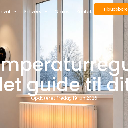
Tilbudsber
rivat
Erhverv
Om os
Kontakt
temperaturregu
t guide til d
Opdateret
fredag 19. jun 2026