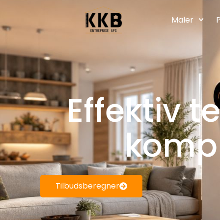
Maler
P
Effektiv 
komple
Tilbudsberegner