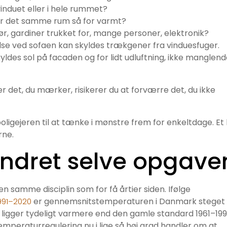
vinduet eller i hele rummet?
ver det samme rum så for varmt?
dør, gardiner trukket for, mange personer, elektronik?
se ved sofaen kan skyldes trækgener fra vinduesfuger.
des sol på facaden og for lidt udluftning, ikke manglend
r det, du mærker, risikerer du at forværre det, du ikke
 boligejeren til at tænke i mønstre frem for enkeltdage. Et
rne.
ndret selve opgave
n samme disciplin som for få årtier siden. Ifølge
er gennemsnitstemperaturen i Danmark steget
1991–2020
ligger tydeligt varmere end den gamle standard 1961–199
mperaturregulering nu i lige så høj grad handler om at