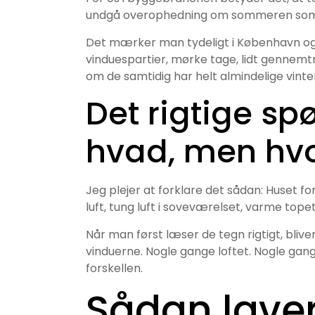
undgå overophedning om sommeren som 
Det mærker man tydeligt i København og 
vinduespartier, mørke tage, lidt gennem
om de samtidig har helt almindelige vint
Det rigtige sp
hvad, men hvo
Jeg plejer at forklare det sådan: Huset fo
luft, tung luft i soveværelset, varme tope
Når man først læser de tegn rigtigt, bliv
vinduerne. Nogle gange loftet. Nogle gan
forskellen.
Sådan laver