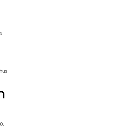
e
 hus
n
0.