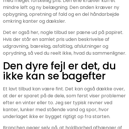
med meget forskellig pris. Den ene kræver kun et
mindre løft og ny belægning. Den anden kræver ny
opbygning, opretning af fald og en del håndarbejde
omkring kanter og dæksler.
Det er også her, nogle tilbud ser pæne ud på papiret.
Hvis der står en samlet pris uden beskrivelse af
udgravning, bærelag, asfaltlag, afslutninger og
oprydning, så ved du reelt ikke, hvad du sammenligner.
Den dyre fejl er det, du
ikke kan se bagefter
Et lavt tilbud kan være fint. Det kan også dække over,
at der er sparet på de dele, som først viser problemer
efter en vinter eller to. Jeg ser typisk revner ved
kanter, lunker med stående vand og spor, hvor
underlaget ikke er bygget rigtigt op fra starten.
Branchen peger selv på, at holdbarhed afhænger af