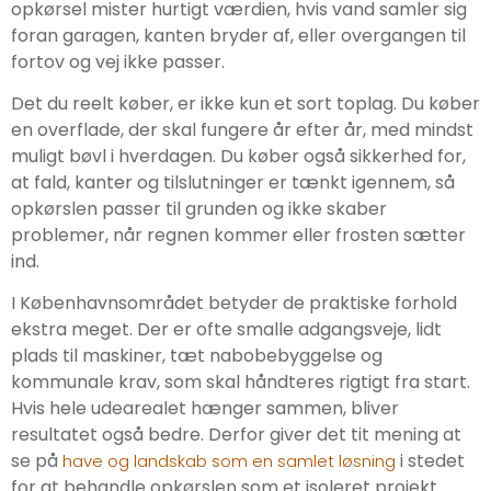
opkørsel mister hurtigt værdien, hvis vand samler sig
foran garagen, kanten bryder af, eller overgangen til
fortov og vej ikke passer.
Det du reelt køber, er ikke kun et sort toplag. Du køber
en overflade, der skal fungere år efter år, med mindst
muligt bøvl i hverdagen. Du køber også sikkerhed for,
at fald, kanter og tilslutninger er tænkt igennem, så
opkørslen passer til grunden og ikke skaber
problemer, når regnen kommer eller frosten sætter
ind.
I Københavnsområdet betyder de praktiske forhold
ekstra meget. Der er ofte smalle adgangsveje, lidt
plads til maskiner, tæt nabobebyggelse og
kommunale krav, som skal håndteres rigtigt fra start.
Hvis hele udearealet hænger sammen, bliver
resultatet også bedre. Derfor giver det tit mening at
se på
i stedet
have og landskab som en samlet løsning
for at behandle opkørslen som et isoleret projekt.