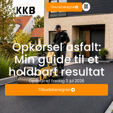
Tilbudsberegner
Opkørsel asfalt:
Min guide til et
holdbart resultat
Opdateret
fredag 3. jul 2026
Tilbudsberegner