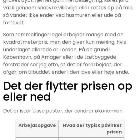
graves dybt, fjernes gammel belægning, køres jord
væk gennem snævre villaveje eller rettes op på fald,
så vandet ikke ender ved husmuren eller ude på
fortovet.
Som tommelfingerregel arbejder mange med en
kvadratmeterpris, men den giver kun mening, hvis
underlaget allerede er i orden. På en grund i
København, på Amager eller i de tætbyggede
forstæder ser jeg ofte, at det er forarbejdet, der
afgør, om tilbuddet ender i den lave eller høje ende.
Det der flytter prisen op
eller ned
Det er især disse poster, der ændrer økonomien:
Arbejdsopgave
Hvad der typisk påvirker
prisen