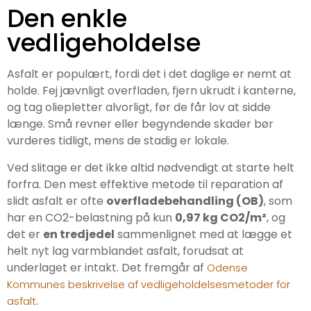
Den enkle
vedligeholdelse
Asfalt er populært, fordi det i det daglige er nemt at
holde. Fej jævnligt overfladen, fjern ukrudt i kanterne,
og tag oliepletter alvorligt, før de får lov at sidde
længe. Små revner eller begyndende skader bør
vurderes tidligt, mens de stadig er lokale.
Ved slitage er det ikke altid nødvendigt at starte helt
forfra. Den mest effektive metode til reparation af
slidt asfalt er ofte
overfladebehandling (OB)
, som
har en CO2-belastning på kun
0,97 kg CO2/m²
, og
det er
en tredjedel
sammenlignet med at lægge et
helt nyt lag varmblandet asfalt, forudsat at
underlaget er intakt. Det fremgår af
Odense
Kommunes beskrivelse af vedligeholdelsesmetoder for
.
asfalt