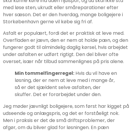
skal kunne køre ind uden hjulspor, og du skal ikke stå
med løse sten, ukrudt eller småreparationer efter
hver sæson. Det er den hverdag, mange boligejere i
Storkøbenhavn gerne vil købe sig fri af.
Asfalt er populært, fordi det er praktisk at leve med.
Overfladen er jævn, den er nem at holde pæn, og den
fungerer godt til almindelig daglig kørsel, hvis arbejdet
under asfalten er udført rigtigt. Den del bliver ofte
overset, især når tilbud sammenlignes på pris alene.
Min tommelfingerregel:
Hvis du vil have en
løsning, der er nem at leve med i mange år,
så er det sjældent selve asfalten, der
skuffer. Det er forarbejdet under den.
Jeg møder jævnligt boligejere, som først har kigget på
udseende og anlægspris, og det er forståeligt nok.
Men i praksis er det de små driftsproblemer, der
afgør, om du bliver glad for løsningen. En pæn