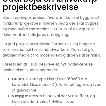
projektbeskrivelse
Mens tegningerne viser,
hvordan
der skal bygges, så
forklarer projektbeskrivelsen,
hvad
der skal bygges –
og med hvilke materialer. Det er et af de vigtigste
dokumenter i hele jeres ombygning.
En god projektbeskrivelse fjerner tvivl og fungerer
som en manual for os håndværkere. Den skal gå i
detaljer med alt fra materialevalg til den sidste finish.
Forestil jer, at I skal beskrive et nyt badeværelse.
Beskrivelsen kunne indeholde:
Gulv:
Hvilken type flise (f.eks. "60×60 cm
keramisk flise, model X"), farve på fugen og type
af gulvvarme.
Vægge:
Præcis hvor skal der være fliser, og
hvor skal der males? Hvilken type