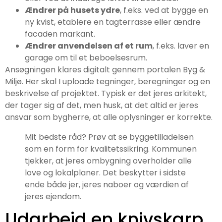
Ændrer på husets ydre
, f.eks. ved at bygge en
ny kvist, etablere en tagterrasse eller ændre
facaden markant.
Ændrer anvendelsen af et rum
, f.eks. laver en
garage om til et beboelsesrum.
Ansøgningen klares digitalt gennem portalen Byg &
Miljø. Her skal I uploade tegninger, beregninger og en
beskrivelse af projektet. Typisk er det jeres arkitekt,
der tager sig af det, men husk, at det altid er jeres
ansvar som bygherre, at alle oplysninger er korrekte.
Mit bedste råd? Prøv at se byggetilladelsen
som en form for kvalitetssikring. Kommunen
tjekker, at jeres ombygning overholder alle
love og lokalplaner. Det beskytter i sidste
ende både jer, jeres naboer og værdien af
jeres ejendom.
Udarbejd en knivskarp