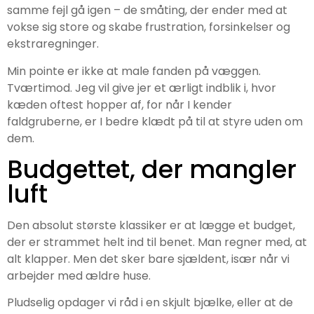
samme fejl gå igen – de småting, der ender med at
vokse sig store og skabe frustration, forsinkelser og
ekstraregninger.
Min pointe er ikke at male fanden på væggen.
Tværtimod. Jeg vil give jer et ærligt indblik i, hvor
kæden oftest hopper af, for når I kender
faldgruberne, er I bedre klædt på til at styre uden om
dem.
Budgettet, der mangler
luft
Den absolut største klassiker er at lægge et budget,
der er strammet helt ind til benet. Man regner med, at
alt klapper. Men det sker bare sjældent, især når vi
arbejder med ældre huse.
Pludselig opdager vi råd i en skjult bjælke, eller at de