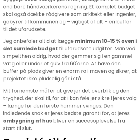
end bare håndværkerens regning. Et komplet budget
skal også dække rådgivere som arkitekt eller ingeniør,
gebyrer til kommunen og – vigtigst af alt – en buffer
til det uforudsete.
Jeg anbefaler altid at lægge
minimum 10-15 % oven i
det samlede budget
til uforudsete udgifter. Man ved
simpelthen aldrig, hvad der gemmer sig i en gammel
væg eller under et gulv fra 60'erne. At have den
buffer på plads giver en enorm ro i maven og sikrer, at
projektet ikke pludselig går i stå.
Mit fornemste mål er at give jer det overblik og den
tryghed, der skal til, for at I kan føle jer sikre i jeres valg
– længe før den første hammer svinges. Den
indledende snak er jeres bedste garanti for, at jeres
ombygning af hus
bliver en succesoplevelse fra
start til slut.