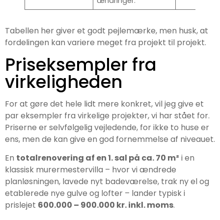
ændringer.
Tabellen her giver et godt pejlemærke, men husk, at
fordelingen kan variere meget fra projekt til projekt.
Priseksempler fra
virkeligheden
For at gøre det hele lidt mere konkret, vil jeg give et
par eksempler fra virkelige projekter, vi har stået for.
Priserne er selvfølgelig vejledende, for ikke to huse er
ens, men de kan give en god fornemmelse af niveauet.
En
totalrenovering af en 1. sal på ca. 70 m²
i en
klassisk murermestervilla – hvor vi ændrede
planløsningen, lavede nyt badeværelse, trak ny el og
etablerede nye gulve og lofter – lander typisk i
prislejet
600.000 – 900.000 kr. inkl. moms
.