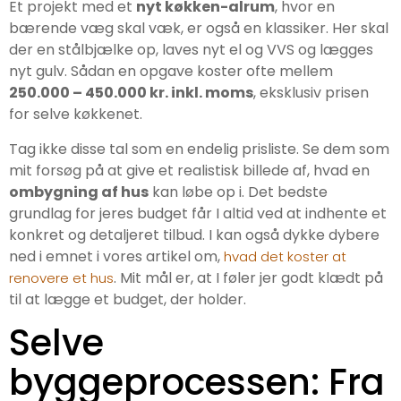
Et projekt med et
nyt køkken-alrum
, hvor en
bærende væg skal væk, er også en klassiker. Her skal
der en stålbjælke op, laves nyt el og VVS og lægges
nyt gulv. Sådan en opgave koster ofte mellem
250.000 – 450.000 kr. inkl. moms
, eksklusiv prisen
for selve køkkenet.
Tag ikke disse tal som en endelig prisliste. Se dem som
mit forsøg på at give et realistisk billede af, hvad en
ombygning af hus
kan løbe op i. Det bedste
grundlag for jeres budget får I altid ved at indhente et
konkret og detaljeret tilbud. I kan også dykke dybere
ned i emnet i vores artikel om,
hvad det koster at
. Mit mål er, at I føler jer godt klædt på
renovere et hus
til at lægge et budget, der holder.
Selve
byggeprocessen: Fra