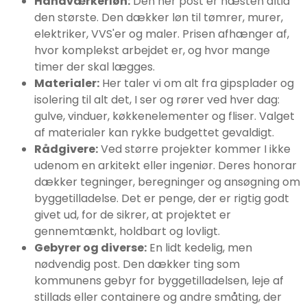
Håndværkerløn:
Den her post er næsten altid
den største. Den dækker løn til tømrer, murer,
elektriker, VVS'er og maler. Prisen afhænger af,
hvor komplekst arbejdet er, og hvor mange
timer der skal lægges.
Materialer:
Her taler vi om alt fra gipsplader og
isolering til alt det, I ser og rører ved hver dag:
gulve, vinduer, køkkenelementer og fliser. Valget
af materialer kan rykke budgettet gevaldigt.
Rådgivere:
Ved større projekter kommer I ikke
udenom en arkitekt eller ingeniør. Deres honorar
dækker tegninger, beregninger og ansøgning om
byggetilladelse. Det er penge, der er rigtig godt
givet ud, for de sikrer, at projektet er
gennemtænkt, holdbart og lovligt.
Gebyrer og diverse:
En lidt kedelig, men
nødvendig post. Den dækker ting som
kommunens gebyr for byggetilladelsen, leje af
stillads eller containere og andre småting, der