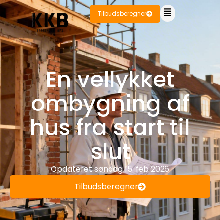
Tilbudsberegner
En vellykket
ombygning af
hus fra start til
slut
Opdateret
søndag 15. feb 2026
Tilbudsberegner