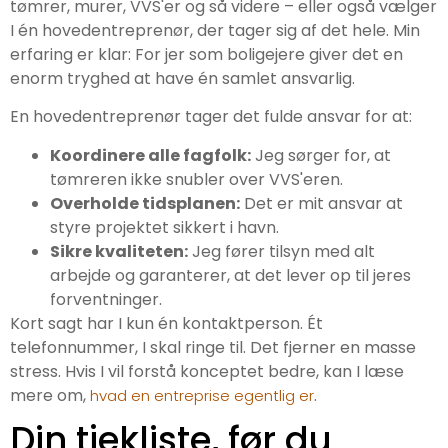
tømrer, murer, VVS'er og så videre – eller også vælger
I én hovedentreprenør, der tager sig af det hele. Min
erfaring er klar: For jer som boligejere giver det en
enorm tryghed at have én samlet ansvarlig.
En hovedentreprenør tager det fulde ansvar for at:
Koordinere alle fagfolk:
Jeg sørger for, at
tømreren ikke snubler over VVS'eren.
Overholde tidsplanen:
Det er mit ansvar at
styre projektet sikkert i havn.
Sikre kvaliteten:
Jeg fører tilsyn med alt
arbejde og garanterer, at det lever op til jeres
forventninger.
Kort sagt har I kun én kontaktperson. Ét
telefonnummer, I skal ringe til. Det fjerner en masse
stress. Hvis I vil forstå konceptet bedre, kan I læse
mere om,
.
hvad en entreprise egentlig er
Din tjekliste, før du