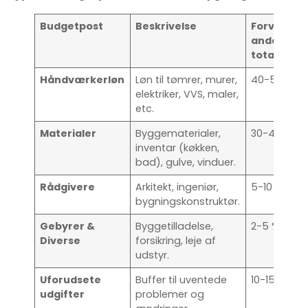
Budgetpost
Beskrivelse
Forventet
andel af
totalbudg
Håndværkerløn
Løn til tømrer, murer,
40-50 %
elektriker, VVS, maler,
etc.
Materialer
Byggematerialer,
30-40 %
inventar (køkken,
bad), gulve, vinduer.
Rådgivere
Arkitekt, ingeniør,
5-10 %
bygningskonstruktør.
Gebyrer &
Byggetilladelse,
2-5 %
Diverse
forsikring, leje af
udstyr.
Uforudsete
Buffer til uventede
10-15 %
udgifter
problemer og