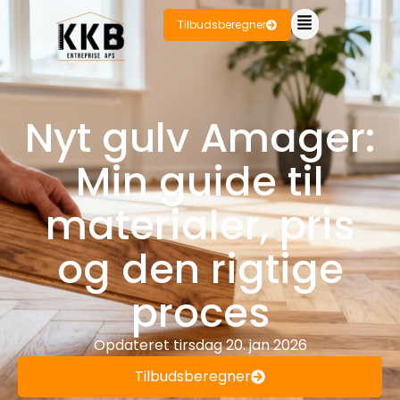
Tilbudsberegner
Nyt gulv Amager:
Min guide til
materialer, pris
og den rigtige
proces
Opdateret
tirsdag 20. jan 2026
Tilbudsberegner