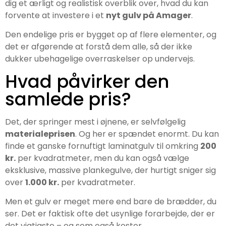
dig et ærligt og realistisk overblik over, hvad du kan
forvente at investere i et
nyt gulv på Amager
.
Den endelige pris er bygget op af flere elementer, og
det er afgørende at forstå dem alle, så der ikke
dukker ubehagelige overraskelser op undervejs.
Hvad påvirker den
samlede pris?
Det, der springer mest i øjnene, er selvfølgelig
materialeprisen
. Og her er spændet enormt. Du kan
finde et ganske fornuftigt laminatgulv til omkring
200
kr.
per kvadratmeter, men du kan også vælge
eksklusive, massive plankegulve, der hurtigt sniger sig
over
1.000 kr.
per kvadratmeter.
Men et gulv er meget mere end bare de brædder, du
ser. Det er faktisk ofte det usynlige forarbejde, der er
det vigtigste – og som også koster.