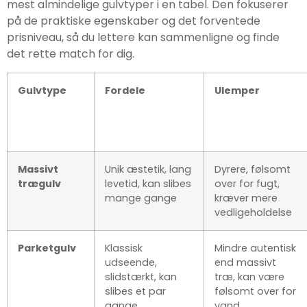
mest almindelige gulvtyper i en tabel. Den fokuserer
på de praktiske egenskaber og det forventede
prisniveau, så du lettere kan sammenligne og finde
det rette match for dig.
Gulvtype
Fordele
Ulemper
Massivt
Unik æstetik, lang
Dyrere, følsomt
trægulv
levetid, kan slibes
over for fugt,
mange gange
kræver mere
vedligeholdelse
Parketgulv
Klassisk
Mindre autentisk
udseende,
end massivt
slidstærkt, kan
træ, kan være
slibes et par
følsomt over for
gange
vand