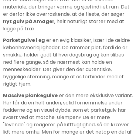
materiale, der bringer varme og sjæl ind i et rum. Det
er derfor ikke overraskende, at de fleste, der søger
nyt gulv på Amager
, helt naturligt starter med at
kigge på træ.
Parketgulve i eg
er en evig klassiker, især i de ældre
københavnerlejligheder. De rammer plet, fordi de er
smukke, holder godt til hverdagsbrug og kan slibes
ned flere gange, så de nærmest kan holde en
menneskealder. Det giver den der autentiske,
hyggelige stemning, mange af os forbinder med et
rigtigt hjem.
Massive plankegulve
er den mere eksklusive variant.
Her får du en helt anden, solid fornemmelse under
fødderne og en visuel dybde, som et parketgulv har
svært ved at matche. Ulempen? De er mere
"levende" og reagerer på luftfugtighed, så de kræver
lidt mere omhu. Men for mange er det netop en del af