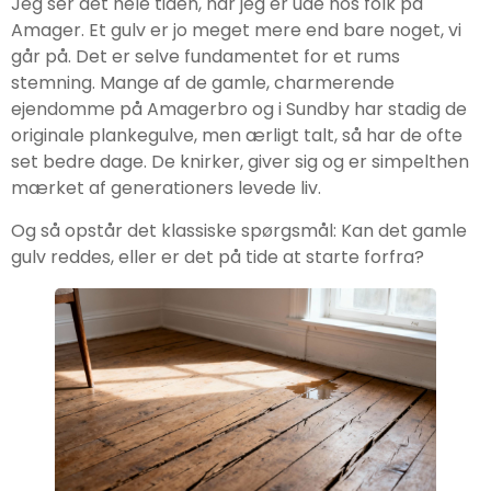
Jeg ser det hele tiden, når jeg er ude hos folk på
Amager. Et gulv er jo meget mere end bare noget, vi
går på. Det er selve fundamentet for et rums
stemning. Mange af de gamle, charmerende
ejendomme på Amagerbro og i Sundby har stadig de
originale plankegulve, men ærligt talt, så har de ofte
set bedre dage. De knirker, giver sig og er simpelthen
mærket af generationers levede liv.
Og så opstår det klassiske spørgsmål: Kan det gamle
gulv reddes, eller er det på tide at starte forfra?