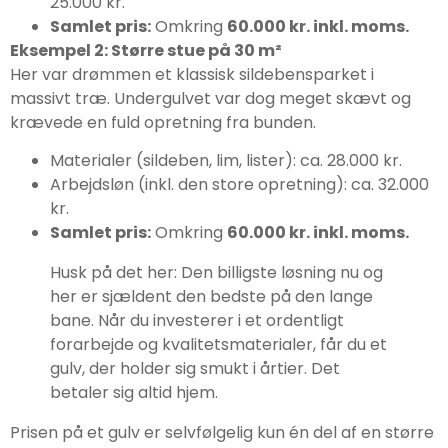
25.000 kr.
Samlet pris:
Omkring
60.000 kr. inkl. moms.
Eksempel 2: Større stue på 30 m²
Her var drømmen et klassisk sildebensparket i
massivt træ. Undergulvet var dog meget skævt og
krævede en fuld opretning fra bunden.
Materialer (sildeben, lim, lister): ca. 28.000 kr.
Arbejdsløn (inkl. den store opretning): ca. 32.000
kr.
Samlet pris:
Omkring
60.000 kr. inkl. moms.
Husk på det her: Den billigste løsning nu og
her er sjældent den bedste på den lange
bane. Når du investerer i et ordentligt
forarbejde og kvalitetsmaterialer, får du et
gulv, der holder sig smukt i årtier. Det
betaler sig altid hjem.
Prisen på et gulv er selvfølgelig kun én del af en større