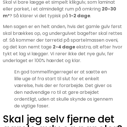
Skal vi bare lægge et simpelt klikgulv, som laminat
eller parket, i et almindeligt rum på omkring
20-30
m²
? Så klarer vi det typisk på
1-2 dage
.
Men sagen er en helt anden, hvis det gamle gulv først
skal brækkes op, og undergulvet bagefter skal rettes
af. Så kommer der tørretid på spartelmassen oveni,
og det kan nemt tage
2-4 dage
ekstra, alt efter hvor
tykt et lag vi lægger. Vi rører ikke det nye gulv, før
underlaget er 100% hærdet og klar.
En god tommelfingerregel er at sætte en
lille uge af fra start til slut for et enkelt
værelse, hvis der er forarbejde. Det giver os
den nødvendige ro til at gøre arbejdet
ordentligt, uden at skulle skynde os igennem
de vigtige faser.
Skal jeg selv fjerne det