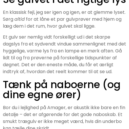
En klassisk fejl, jeg ser igen og igen, er at glemme lyset.
Sørg
altid
for at låne et par gulvprøver med hjem og
læg dem i det rum, hvor gulvet skal ligge.
Et gulv ser nemlig vidt forskelligt ud i det skarpe
dagslys fra et sydvendt vindue sammenlignet med det
hyggelige, varme lys fra en lampe en mørk aften. Gå
lidt til og fra prøverne på forskellige tidspunkter af
døgnet. Det er den eneste måde, du får et ærligt
indtryk af, hvordan det reelt kommer til at se ud.
Tænk på naboerne (og
dine egne ører)
Bor du i lejlighed på Amager, er akustik ikke bare en fin
detalje – det er afgørende for det gode naboskab. Et
smukt trægulv er ikke meget værd, hvis din underbo
kan tælle dine skridt.