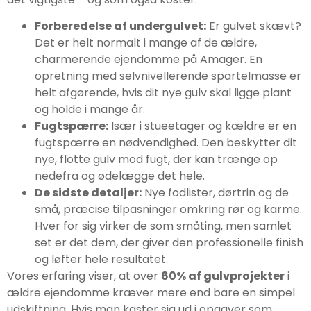
Forberedelse af undergulvet:
Er gulvet skævt?
Det er helt normalt i mange af de ældre,
charmerende ejendomme på Amager. En
opretning med selvnivellerende spartelmasse er
helt afgørende, hvis dit nye gulv skal ligge plant
og holde i mange år.
Fugtspærre:
Især i stueetager og kældre er en
fugtspærre en nødvendighed. Den beskytter dit
nye, flotte gulv mod fugt, der kan trænge op
nedefra og ødelægge det hele.
De sidste detaljer:
Nye fodlister, dørtrin og de
små, præcise tilpasninger omkring rør og karme.
Hver for sig virker de som småting, men samlet
set er det dem, der giver den professionelle finish
og løfter hele resultatet.
Vores erfaring viser, at over
60% af gulvprojekter
i
ældre ejendomme kræver mere end bare en simpel
udskiftning. Hvis man kaster sig ud i opgaver som