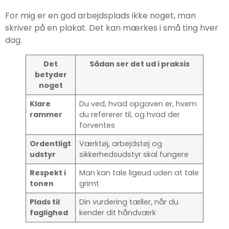
For mig er en god arbejdsplads ikke noget, man
skriver på en plakat. Det kan mærkes i små ting hver
dag.
Det
Sådan ser det ud i praksis
betyder
noget
Klare
Du ved, hvad opgaven er, hvem
rammer
du refererer til, og hvad der
forventes
Ordentligt
Værktøj, arbejdstøj og
udstyr
sikkerhedsudstyr skal fungere
Respekt i
Man kan tale ligeud uden at tale
tonen
grimt
Plads til
Din vurdering tæller, når du
faglighed
kender dit håndværk