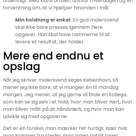
ordentligt. Med klare aftaler, ansvar i hverdagen og en
forventning om, at vi hjælper hinanden i mål.
Min holdning er enkel:
En god malersvend
skal ikke bare presses igennem flere
opgaver. Han skal have rammerne til at
levere et resultat, der holder.
Mere end endnu et
opslag
Når jeg skriver malersvend søges København, så
mener jeg ikke bare, at vi mangler én til mandag
morgen. Jeg mener, at jeg gerne vil finde en kollega,
som kan se sig selv i et hold, hvor man bliver hørt, hvor
man bliver målt på sit håndværk, og hvor man kan
udvikle sig med opgaverne.
Det er en forskel, man mærker ret hurtigt. Især hvis
man kommer fra steder, hvor ingen rigtigt tager