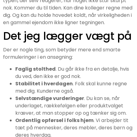
typen, der selv reagerer, når noget ikke står skarpt
nok. Kommer du til tiden. Kan dine kolleger regne med
dig. Og kan du holde hovedet koldt, når virkeligheden i
en gammel ejendom ikke ligner tegningen.
Det jeg lægger vægt på
Der er nogle ting, som betyder mere end smarte
formuleringer i en ansøgning:
Faglig stolthed
. Du går ikke fra en detalje, hvis
du ved, den ikke er god nok.
Stabilitet i hverdagen
. Folk skal kunne regne
med dig. Kunderne også.
Selvstændige vurderinger
. Du kan se, når
underlaget, rækkefølgen eller produktvalget
kræver, at man stopper op og tænker sig om.
Ordentlig opførsel i folks hjem
. Vi arbejder tit
tæt på mennesker, deres møbler, deres børn og
deres hverdag.