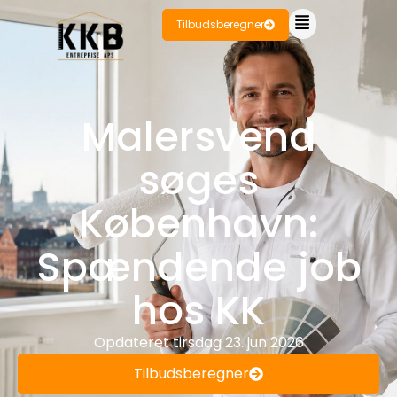
Tilbudsberegner
Malersvend
søges
København:
Spændende job
hos KK
Opdateret
tirsdag 23. jun 2026
Tilbudsberegner