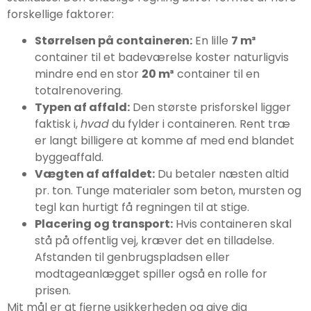
forskellige faktorer:
Størrelsen på containeren:
En lille
7 m³
container til et badeværelse koster naturligvis
mindre end en stor
20 m³
container til en
totalrenovering.
Typen af affald:
Den største prisforskel ligger
faktisk i,
hvad
du fylder i containeren. Rent træ
er langt billigere at komme af med end blandet
byggeaffald.
Vægten af affaldet:
Du betaler næsten altid
pr. ton. Tunge materialer som beton, mursten og
tegl kan hurtigt få regningen til at stige.
Placering og transport:
Hvis containeren skal
stå på offentlig vej, kræver det en tilladelse.
Afstanden til genbrugspladsen eller
modtageanlægget spiller også en rolle for
prisen.
Mit mål er at fjerne usikkerheden og give dig