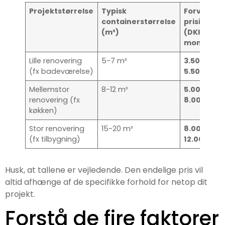
Projektstørrelse
Typisk
Forventet
containerstørrelse
prisinterv
(m³)
(DKK inkl.
moms)
Lille renovering
5-7 m³
3.500 –
(fx badeværelse)
5.500 kr.
Mellemstor
8-12 m³
5.000 –
renovering (fx
8.000 kr.
køkken)
Stor renovering
15-20 m³
8.000 –
(fx tilbygning)
12.000+ kr.
Husk, at tallene er vejledende. Den endelige pris vil
altid afhænge af de specifikke forhold for netop dit
projekt.
Forstå de fire faktorer