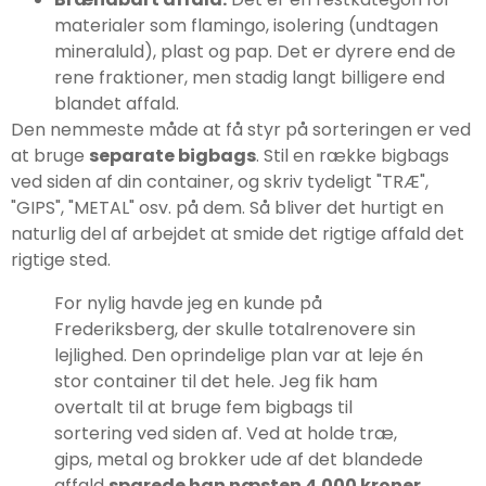
materialer som flamingo, isolering (undtagen
mineraluld), plast og pap. Det er dyrere end de
rene fraktioner, men stadig langt billigere end
blandet affald.
Den nemmeste måde at få styr på sorteringen er ved
at bruge
separate bigbags
. Stil en række bigbags
ved siden af din container, og skriv tydeligt "TRÆ",
"GIPS", "METAL" osv. på dem. Så bliver det hurtigt en
naturlig del af arbejdet at smide det rigtige affald det
rigtige sted.
For nylig havde jeg en kunde på
Frederiksberg, der skulle totalrenovere sin
lejlighed. Den oprindelige plan var at leje én
stor container til det hele. Jeg fik ham
overtalt til at bruge fem bigbags til
sortering ved siden af. Ved at holde træ,
gips, metal og brokker ude af det blandede
affald
sparede han næsten 4.000 kroner