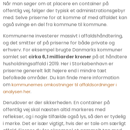
Når man søger om at placere en container på
offentlig vej, følger der typisk et administrationsgebyr
med. Selve priserne for at komme af med affaldet kan
også svinge en del fra kommune til kommune.
Kommunerne investerer massivt i affaldshåndtering,
og det smitter af på priserne for både private og
erhverv. For eksempel brugte Danmarks kommuner
samlet set
cirka 6,1 milliarder kroner
på at håndtere
husholdningsaffald i 2019. Her i Storkøbenhavn er
priserne generelt lidt højere end i mindre tæt
befolkede områder. Du kan finde mere information
om
kommunernes omkostninger til affaldsordninger i
.
analysen her
Derudover er der sikkerheden. En container på
offentlig vej skal næsten altid markeres med
reflekser, og i nogle tilfælde også lys, så den er tydelig
i mørke. Det er især vigtigt, hvis der er tale om særligt