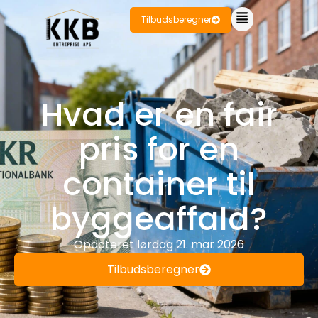
Tilbudsberegner
Hvad er en fair
pris for en
container til
byggeaffald?
Opdateret
lørdag 21. mar 2026
Tilbudsberegner