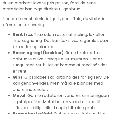
du en markant lavere pris pr. ton, fordi de rene
materialer kan ryge direkte til genbrug.
Her er de mest almindelige typer affald, du vil støde
på ved en renovering:
Rent træ:
Træ uden rester af maling, lak eller
imprægnering. Det kan f.eks. være gamle spær,
brædder og planker.
Beton og tegl (brokker):
Rene brokker fra
opbrudte gulve, vægge eller mursten. Det er
tungt, men ret billigt at komme af med, når det
er rent.
Gips:
Gipsplader skal altid holdes for sig selv. De
kan genanvendes, men må ikke blandes med
andre materialer.
Metal:
Gamle radiatorer, vandrør, armeringsjern
og stålprofiler. Metal har en værdi og kan tit
afleveres billigt eller i nogle tilfælde gratis.
Brændbart affald:
Det er en restkategori for