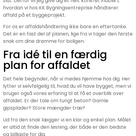
slut. Derfor vil jeg give dig et helt konkret indblik i,
hvordan vi hos KK Bygningsentreprise håndterer
affald på et byggeprojekt.
For os er affaldshåndtering ikke bare en eftertanke.
Det er en fast del af planen, lige fra vi tager den første
snak om dine drømme for boligen.
Fra idé til en færdig
plan for affaldet
Det hele begynder, når vi mødes hjemme hos dig. Her
lytter vi selvfølgelig til, hvad du vil have bygget, men vi
bruger også vores erfaring til at få et overblik over
affaldet. Er der tale om tungt beton? Gamle
gipsplader? Store mængder træ?
Ud fra den snak lægger vi en klar og enkel plan. Målet
er altid at finde den løsning, der både er den bedste
og billigste for dig.