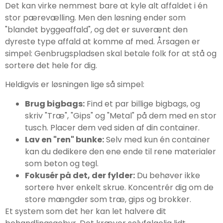
Det kan virke nemmest bare at kyle alt affaldet i én
stor pærevælling. Men den løsning ender som
"blandet byggeaffald", og det er suverænt den
dyreste type affald at komme af med. Årsagen er
simpel: Genbrugspladsen skal betale folk for at stå og
sortere det hele for dig.
Heldigvis er løsningen lige så simpel:
Brug bigbags:
Find et par billige bigbags, og
skriv "Træ", "Gips" og "Metal" på dem med en stor
tusch. Placer dem ved siden af din container.
Lav en "ren" bunke:
Selv med kun én container
kan du dedikere den ene ende til rene materialer
som beton og tegl.
Fokusér på det, der fylder:
Du behøver ikke
sortere hver enkelt skrue. Koncentrér dig om de
store mængder som træ, gips og brokker.
Et system som det her kan let halvere dit