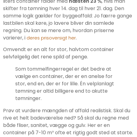
liters container falder med
næsten 23 %
, hvis man
skifter fra tømning hver 14. dag til hver 21. dag. Den
samme logik gælder for byggeaffald: Jo færre gange
lastbilen skal køre, jo lavere bliver din samlede
regning. Du kan se mere om, hvordan priserne
varierer, i
.
deres prisoversigt her
Omvendt er en alt for stor, halvtom container
selvfølgelig det rene spild af penge.
Som tommelfingerregel er det bedre at
vælge en container, der er en anelse for
stor, end en, der er for lille. Én velplanlagt
tømning er altid billigere end to akutte
tømninger.
Prøv at vurdere mængden af affald realistisk. Skal du
rive et helt badeværelse ned? Så skal du regne med
både fliser, sanitet, vægge og gulv. Her er en
container på 7-10 m³ ofte et rigtig godt sted at starte.