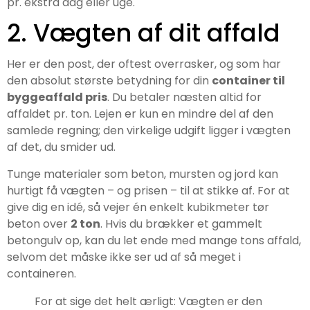
pr. ekstra dag eller uge.
2. Vægten af dit affald
Her er den post, der oftest overrasker, og som har
den absolut største betydning for din
container til
byggeaffald pris
. Du betaler næsten altid for
affaldet pr. ton. Lejen er kun en mindre del af den
samlede regning; den virkelige udgift ligger i vægten
af det, du smider ud.
Tunge materialer som beton, mursten og jord kan
hurtigt få vægten – og prisen – til at stikke af. For at
give dig en idé, så vejer én enkelt kubikmeter tør
beton over
2 ton
. Hvis du brækker et gammelt
betongulv op, kan du let ende med mange tons affald,
selvom det måske ikke ser ud af så meget i
containeren.
For at sige det helt ærligt: Vægten er den