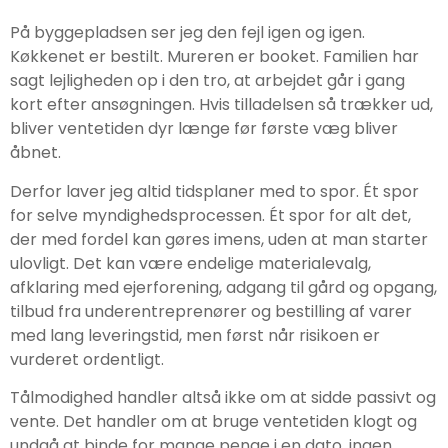
På byggepladsen ser jeg den fejl igen og igen.
Køkkenet er bestilt. Mureren er booket. Familien har
sagt lejligheden op i den tro, at arbejdet går i gang
kort efter ansøgningen. Hvis tilladelsen så trækker ud,
bliver ventetiden dyr længe før første væg bliver
åbnet.
Derfor laver jeg altid tidsplaner med to spor. Ét spor
for selve myndighedsprocessen. Ét spor for alt det,
der med fordel kan gøres imens, uden at man starter
ulovligt. Det kan være endelige materialevalg,
afklaring med ejerforening, adgang til gård og opgang,
tilbud fra underentreprenører og bestilling af varer
med lang leveringstid, men først når risikoen er
vurderet ordentligt.
Tålmodighed handler altså ikke om at sidde passivt og
vente. Det handler om at bruge ventetiden klogt og
undgå at binde for mange penge i en dato, ingen