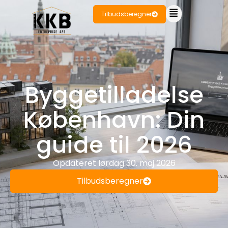
Tilbudsberegner
Byggetilladelse
København: Din
guide til 2026
Opdateret
lørdag 30. maj 2026
Tilbudsberegner