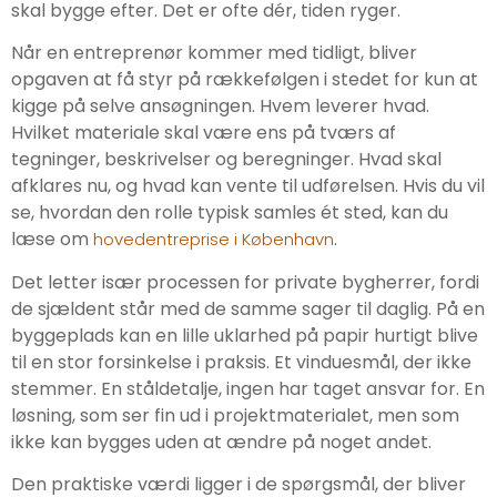
skal bygge efter. Det er ofte dér, tiden ryger.
Når en entreprenør kommer med tidligt, bliver
opgaven at få styr på rækkefølgen i stedet for kun at
kigge på selve ansøgningen. Hvem leverer hvad.
Hvilket materiale skal være ens på tværs af
tegninger, beskrivelser og beregninger. Hvad skal
afklares nu, og hvad kan vente til udførelsen. Hvis du vil
se, hvordan den rolle typisk samles ét sted, kan du
læse om
.
hovedentreprise i København
Det letter især processen for private bygherrer, fordi
de sjældent står med de samme sager til daglig. På en
byggeplads kan en lille uklarhed på papir hurtigt blive
til en stor forsinkelse i praksis. Et vinduesmål, der ikke
stemmer. En ståldetalje, ingen har taget ansvar for. En
løsning, som ser fin ud i projektmaterialet, men som
ikke kan bygges uden at ændre på noget andet.
Den praktiske værdi ligger i de spørgsmål, der bliver