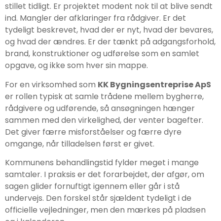
stillet tidligt. Er projektet modent nok til at blive sendt
ind. Mangler der afklaringer fra rådgiver. Er det
tydeligt beskrevet, hvad der er nyt, hvad der bevares,
og hvad der ændres. Er der tænkt på adgangsforhold,
brand, konstruktioner og udførelse som en samlet
opgave, og ikke som hver sin mappe.
For en virksomhed som
KK Bygningsentreprise ApS
er rollen typisk at samle trådene mellem bygherre,
rådgivere og udførende, så ansøgningen hænger
sammen med den virkelighed, der venter bagefter.
Det giver færre misforståelser og færre dyre
omgange, når tilladelsen først er givet.
Kommunens behandlingstid fylder meget i mange
samtaler. I praksis er det forarbejdet, der afgør, om
sagen glider fornuftigt igennem eller går i stå
undervejs. Den forskel står sjældent tydeligt i de
officielle vejledninger, men den mærkes på pladsen